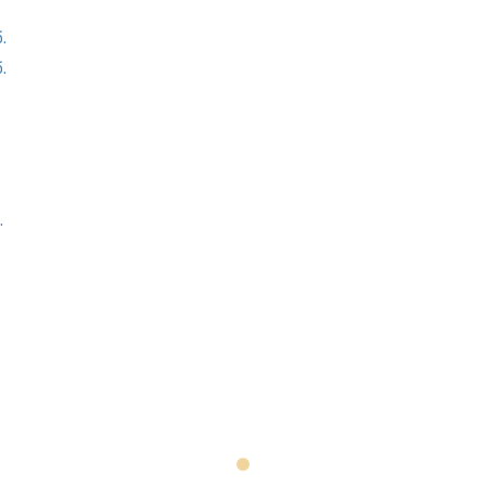
.
.
.