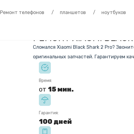
Ремонт телефонов
/ планшетов
/ ноутбуков
Home
/
Xiaomi
/ РЕМОНТ XIAOMI BLACK SHARK 2 PRO
РЕМОНТ XIAOMI BLACK
Сломался Xiaomi Black Shark 2 Pro? Звон
оригинальных запчастей. Гарантируем кач
Время:
от
15 мин.
Гарантия:
100 дней